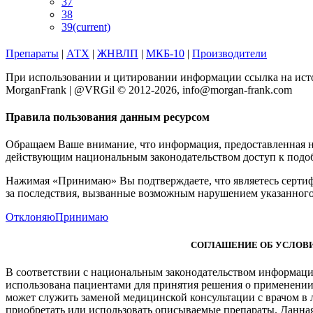
37
38
39
(current)
Препараты
|
АТХ
|
ЖНВЛП
|
МКБ-10
|
Производители
При использовании и цитировании информации ссылка на исто
MorganFrank | @VRGil © 2012-2026, info@morgan-frank.com
Правила пользования данным ресурсом
Обращаем Ваше внимание, что информация, предоставленная на 
действующим национальным законодательством доступ к подо
Нажимая «Принимаю» Вы подтверждаете, что являетесь сертиф
за последствия, вызванные возможным нарушением указанного
Отклоняю
Принимаю
СОГЛАШЕНИЕ ОБ УСЛОВИ
В соответствии с национальным законодательством информация
использована пациентами для принятия решения о применении
может служить заменой медицинской консультации с врачом в
приобретать или использовать описываемые препараты. Данна