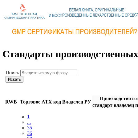
Стандарты производственных 
Поиск
Искать
Производство г
RWB
Торговое
АТХ код
Владелец РУ
cтандарт
владелец
1
...
35
36