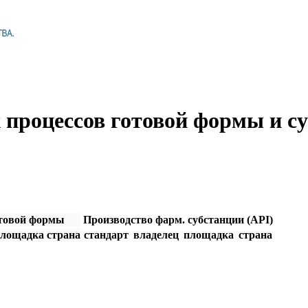
процессов готовой формы и с
отовой формы
Производство фарм. субстанции (API)
площадка
страна
cтандарт
владелец
площадка
страна