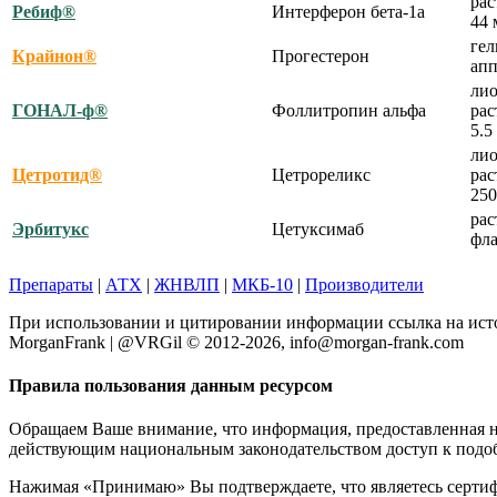
рас
Ребиф®
Интерферон бета-1a
44 
гел
Крайнон®
Прогестерон
апп
лио
ГОНАЛ-ф®
Фоллитропин альфа
рас
5.5
лио
Цетротид®
Цетрореликс
рас
250
рас
Эрбитукс
Цетуксимаб
фла
Препараты
|
АТХ
|
ЖНВЛП
|
МКБ-10
|
Производители
При использовании и цитировании информации ссылка на исто
MorganFrank | @VRGil © 2012-2026, info@morgan-frank.com
Правила пользования данным ресурсом
Обращаем Ваше внимание, что информация, предоставленная на 
действующим национальным законодательством доступ к подо
Нажимая «Принимаю» Вы подтверждаете, что являетесь сертиф