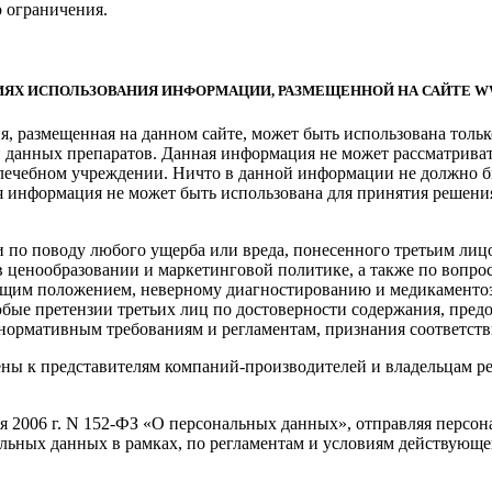
 ограничения.
ЯХ ИСПОЛЬЗОВАНИЯ ИНФОРМАЦИИ, РАЗМЕЩЕННОЙ НА САЙТЕ W
, размещенная на данном сайте, может быть использована толь
 данных препаратов. Данная информация не может рассматриват
 лечебном учреждении. Ничто в данной информации не должно б
я информация не может быть использована для принятия решени
и по поводу любого ущерба или вреда, понесенного третьим лиц
 ценообразовании и маркетинговой политике, а также по вопро
щим положением, неверному диагностированию и медикаментозн
бые претензии третьих лиц по достоверности содержания, пред
 нормативным требованиям и регламентам, признания соответств
ы к представителям компаний-производителей и владельцам ре
ля 2006 г. N 152-ФЗ «О персональных данных», отправляя персо
альных данных в рамках, по регламентам и условиям действующе