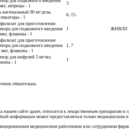
твор для подкожного введения
3
мкг, шприцы - 1
ь вагинальный 90 мг/доза,
6, 15.
ликаторы - 1
филизат для приготовления
твора для подкожного введения
1
ЖНВЛП
 мкг, флаконы - 1
филизат для приготовления
твора для подкожного введения
1, 7
 мкг, флаконы - 1
твор для инфузий 5 мг/мл,
1
коны - 1
чник обязательна.
нашем сайте далее, относится к лекарственным препаратам и ср
бной информации может предоставляться только медицинским и
ицированным медицинским работником или сотрудником фармаце