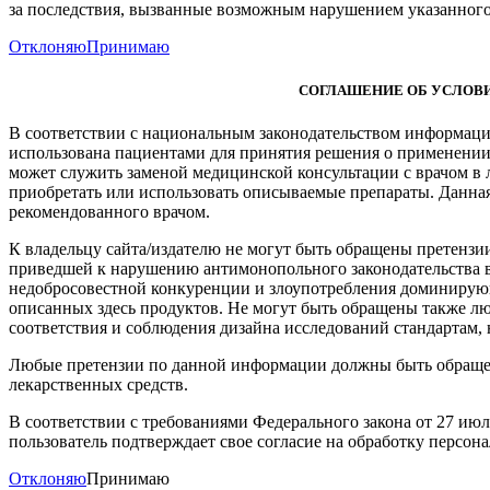
за последствия, вызванные возможным нарушением указанного
Отклоняю
Принимаю
СОГЛАШЕНИЕ ОБ УСЛОВИ
В соответствии с национальным законодательством информация
использована пациентами для принятия решения о применении
может служить заменой медицинской консультации с врачом в
приобретать или использовать описываемые препараты. Данна
рекомендованного врачом.
К владельцу сайта/издателю не могут быть обращены претензи
приведшей к нарушению антимонопольного законодательства в
недобросовестной конкуренции и злоупотребления доминирую
описанных здесь продуктов. Не могут быть обращены также лю
соответствия и соблюдения дизайна исследований стандартам,
Любые претензии по данной информации должны быть обращен
лекарственных средств.
В соответствии с требованиями Федерального закона от 27 ию
пользователь подтверждает свое согласие на обработку персон
Отклоняю
Принимаю