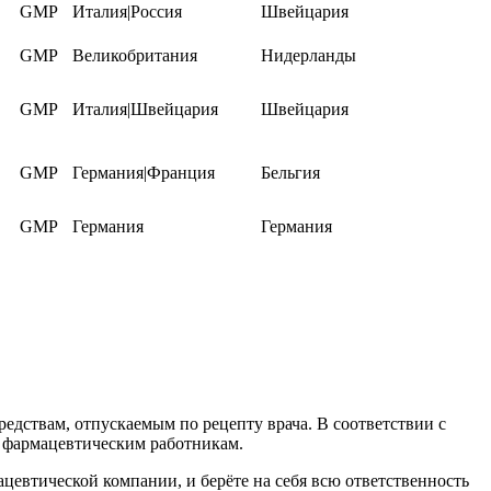
GMP
Италия|Россия
Швейцария
GMP
Великобритания
Нидерланды
GMP
Италия|Швейцария
Швейцария
GMP
Германия|Франция
Бельгия
GMP
Германия
Германия
едствам, отпускаемым по рецепту врача. В соответствии с
 фармацевтическим работникам.
втической компании, и берёте на себя всю ответственность