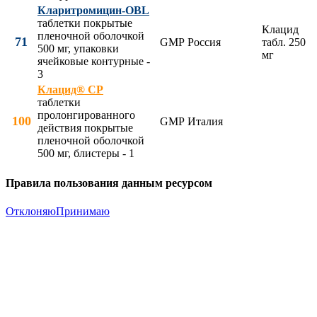
Кларитромицин-OBL
таблетки покрытые
Клацид
пленочной оболочкой
71
GMP
Россия
табл. 250
500 мг, упаковки
мг
ячейковые контурные -
3
Клацид® СР
таблетки
пролонгированного
100
GMP
Италия
действия покрытые
пленочной оболочкой
500 мг, блистеры - 1
Правила пользования данным ресурсом
Отклоняю
Принимаю