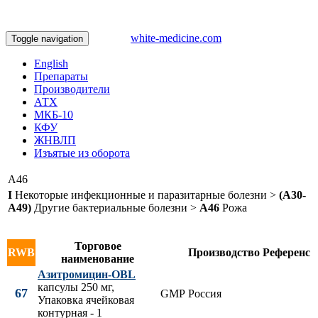
white-medicine.com
Toggle navigation
English
Препараты
Производители
АТХ
МКБ-10
КФУ
ЖНВЛП
Изъятые из оборота
A46
I
Некоторые инфекционные и паразитарные болезни >
(A30-
A49)
Другие бактериальные болезни >
A46
Рожа
Торговое
RWB
Производство
Референс
наименование
Азитромицин-OBL
капсулы 250 мг,
67
GMP
Россия
Упаковка ячейковая
контурная - 1