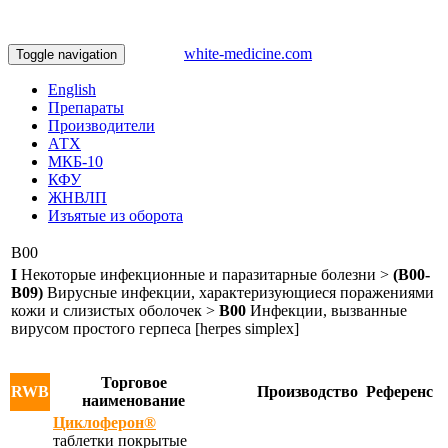
white-medicine.com
Toggle navigation
English
Препараты
Производители
АТХ
МКБ-10
КФУ
ЖНВЛП
Изъятые из оборота
B00
I
Некоторые инфекционные и паразитарные болезни >
(B00-
B09)
Вирусные инфекции, характеризующиеся поражениями
кожи и слизистых оболочек >
B00
Инфекции, вызванные
вирусом простого герпеса [herpes simplex]
Торговое
RWB
Производство
Референс
наименование
Циклоферон®
таблетки покрытые