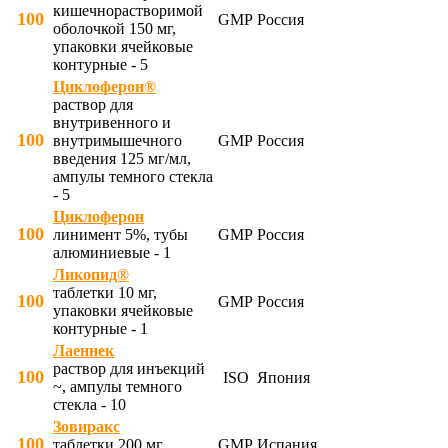
кишечнорастворимой
100
GMP
Россия
оболочкой 150 мг,
упаковки ячейковые
контурные - 5
Циклоферон®
раствор для
внутривенного и
100
внутримышечного
GMP
Россия
введения 125 мг/мл,
ампулы темного стекла
- 5
Циклоферон
100
линимент 5%, тубы
GMP
Россия
алюминиевые - 1
Ликопид®
таблетки 10 мг,
100
GMP
Россия
упаковки ячейковые
контурные - 1
Лаеннек
раствор для инъекций
100
ISO
Япония
~, ампулы темного
стекла - 10
Зовиракс
100
таблетки 200 мг,
GMP
Испания