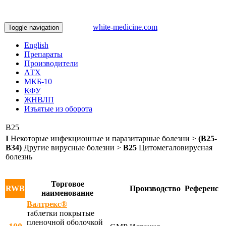
white-medicine.com
Toggle navigation
English
Препараты
Производители
АТХ
МКБ-10
КФУ
ЖНВЛП
Изъятые из оборота
B25
I
Некоторые инфекционные и паразитарные болезни >
(B25-
B34)
Другие вирусные болезни >
B25
Цитомегаловирусная
болезнь
Торговое
RWB
Производство
Референс
наименование
Валтрекс®
таблетки покрытые
пленочной оболочкой