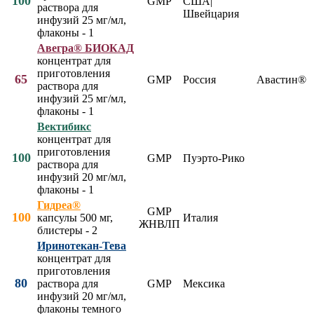
100
GMP
США|
раствора для
Швейцария
инфузий 25 мг/мл,
флаконы - 1
Авегра® БИОКАД
концентрат для
приготовления
65
GMP
Россия
Авастин®
раствора для
инфузий 25 мг/мл,
флаконы - 1
Вектибикс
концентрат для
приготовления
100
GMP
Пуэрто-Рико
раствора для
инфузий 20 мг/мл,
флаконы - 1
Гидреа®
GMP
100
капсулы 500 мг,
Италия
ЖНВЛП
блистеры - 2
Иринотекан-Тева
концентрат для
приготовления
80
раствора для
GMP
Мексика
инфузий 20 мг/мл,
флаконы темного