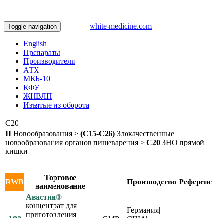
white-medicine.com
Toggle navigation
English
Препараты
Производители
АТХ
МКБ-10
КФУ
ЖНВЛП
Изъятые из оборота
C20
II
Новообразования >
(C15-C26)
Злокачественные
новообразования органов пищеварения >
C20
ЗНО прямой
кишки
Торговое
RWB
Производство
Референс
наименование
Авастин®
концентрат для
Германия|
приготовления