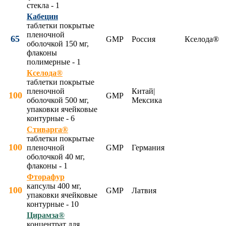
стекла - 1
Кабецин
таблетки покрытые
пленочной
65
GMP
Россия
Кселода®
оболочкой 150 мг,
флаконы
полимерные - 1
Кселода®
таблетки покрытые
пленочной
Китай|
100
GMP
оболочкой 500 мг,
Мексика
упаковки ячейковые
контурные - 6
Стиварга®
таблетки покрытые
100
пленочной
GMP
Германия
оболочкой 40 мг,
флаконы - 1
Фторафур
капсулы 400 мг,
100
GMP
Латвия
упаковки ячейковые
контурные - 10
Цирамза®
концентрат для