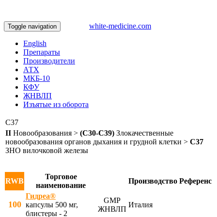
white-medicine.com
Toggle navigation
English
Препараты
Производители
АТХ
МКБ-10
КФУ
ЖНВЛП
Изъятые из оборота
C37
II
Новообразования >
(C30-C39)
Злокачественные
новообразования органов дыхания и грудной клетки >
C37
ЗНО вилочковой железы
Торговое
RWB
Производство
Референс
наименование
Гидреа®
GMP
100
капсулы 500 мг,
Италия
ЖНВЛП
блистеры - 2