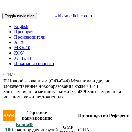
white-medicine.com
Toggle navigation
English
Препараты
Производители
АТХ
МКБ-10
КФУ
ЖНВЛП
Изъятые из оборота
C43.9
II
Новообразования >
(C43-C44)
Меланома и другие
злокачественные новообразования кожи >
C43
Злокачественная мелонома кожи >
C43.9
Злокачественная
меланома кожи неуточненная
Торговое
RWB
Производство
Референс
наименование
Ервой®
GMP
100
раствор для инфузий
США