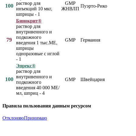
раствор для
GMP
100
Пуэрто-Рико
инъекций 10 мкг,
ЖНВЛП
шприцы - 1
Бинокрит®
раствор для
внутривенного и
подкожного
79
GMP
Германия
введения 1 тыс.МЕ,
шприцы
одноразовые с иглой
- 1
Эпрекс®
раствор для
внутривенного и
100
GMP
Швейцария
подкожного
введения 40 000 МЕ/
мл, шприц - 4
Правила пользования данным ресурсом
Отклоняю
Принимаю