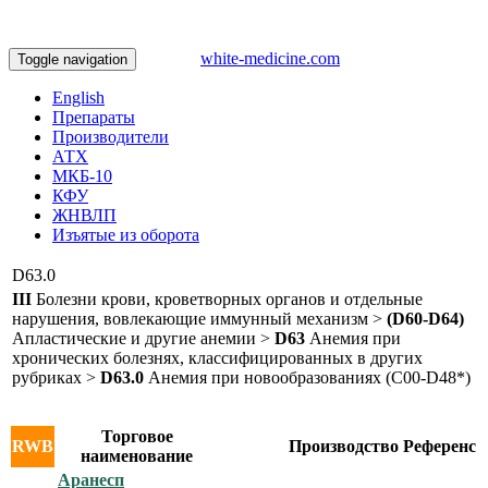
white-medicine.com
Toggle navigation
English
Препараты
Производители
АТХ
МКБ-10
КФУ
ЖНВЛП
Изъятые из оборота
D63.0
III
Болезни крови, кроветворных органов и отдельные
нарушения, вовлекающие иммунный механизм >
(D60-D64)
Апластические и другие анемии >
D63
Анемия при
хронических болезнях, классифицированных в других
рубриках >
D63.0
Анемия при новообразованиях (С00-D48*)
Торговое
RWB
Производство
Референс
наименование
Аранесп