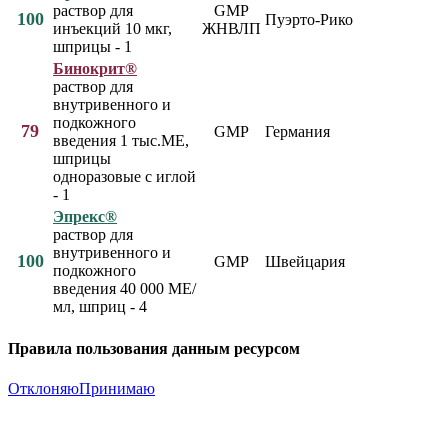
раствор для
GMP
100
Пуэрто-Рико
инъекций 10 мкг,
ЖНВЛП
шприцы - 1
Бинокрит®
раствор для
внутривенного и
подкожного
79
GMP
Германия
введения 1 тыс.МЕ,
шприцы
одноразовые с иглой
- 1
Эпрекс®
раствор для
внутривенного и
100
GMP
Швейцария
подкожного
введения 40 000 МЕ/
мл, шприц - 4
Правила пользования данным ресурсом
Отклоняю
Принимаю