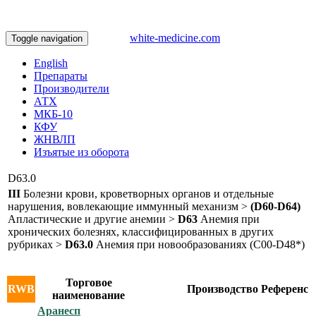
white-medicine.com
Toggle navigation
English
Препараты
Производители
АТХ
МКБ-10
КФУ
ЖНВЛП
Изъятые из оборота
D63.0
III
Болезни крови, кроветворных органов и отдельные
нарушения, вовлекающие иммунный механизм >
(D60-D64)
Апластические и другие анемии >
D63
Анемия при
хронических болезнях, классифицированных в других
рубриках >
D63.0
Анемия при новообразованиях (С00-D48*)
Торговое
RWB
Производство
Референс
наименование
Аранесп