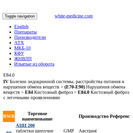
white-medicine.com
Toggle navigation
English
Препараты
Производители
АТХ
МКБ-10
КФУ
ЖНВЛП
Изъятые из оборота
E84.0
IV
Болезни эндокринной системы, расстройства питания и
нарушения обмена веществ >
(E70-E90)
Нарушения обмена
веществ >
E84
Кистозный фиброз >
E84.0
Кистозный фиброз
с легочными проявлениями
Торговое
RWB
Производство
Референс
наименование
АЦЦ 200
таблетки шипучие
GMP
Австрия|