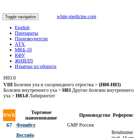
white-medicine.com
Toggle navigation
English
Препараты
Производители
АТХ
МКБ-10
КФУ
ЖНВЛП
Изъятые из оборота
H83.0
VIII
Болезни уха и сосцевидного отростка >
(H80-H83)
Болезни внутреннего уха >
H83
Другие болезни внутреннего
уха >
H83.0
Лабиринтит
Торговое
RWB
Производство
Референс
наименование
67
Фенибут
GMP
Россия
Betahistine
Вестибо
(таб. 16 мг.