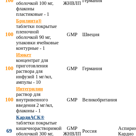
100
Германия
оболочкой 100 мг,
ЖНВЛП
флаконы
пластиковые - 1
Брилинта®
таблетки покрытые
пленочной
100
GMP
Швеция
оболочкой 90 мг,
упаковки ячейковые
контурные - 1
Изокет
концентрат для
приготовления
100
GMP
Германия
раствора для
инфузий 1 мг/мл,
ампулы - 10
Интегрилин
раствор для
100
внутривенного
GMP
Великобритания
введения 2 мг/мл,
флаконы - 1
КардиАСК®
таблетки покрытые
кишечнорастворимой
GMP
Аспири
69
Россия
оболочкой 300 мг,
ЖНВЛП
Кардио