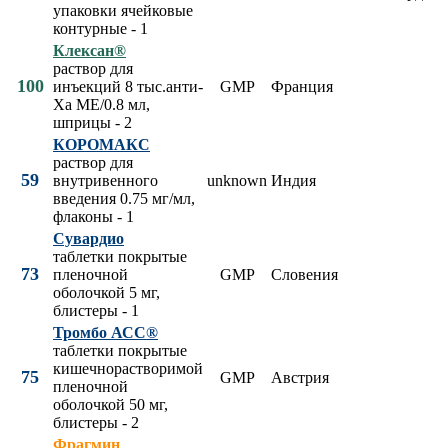
упаковки ячейковые
контурные - 1
Клексан®
раствор для
100
инъекций 8 тыс.анти-
GMP
Франция
Xa МЕ/0.8 мл,
шприцы - 2
КОРОМАКС
раствор для
59
внутривенного
unknown
Индия
введения 0.75 мг/мл,
флаконы - 1
Сувардио
таблетки покрытые
73
пленочной
GMP
Словения
оболочкой 5 мг,
блистеры - 1
Тромбо АСС®
таблетки покрытые
кишечнорастворимой
75
GMP
Австрия
пленочной
оболочкой 50 мг,
блистеры - 2
Фрагмин