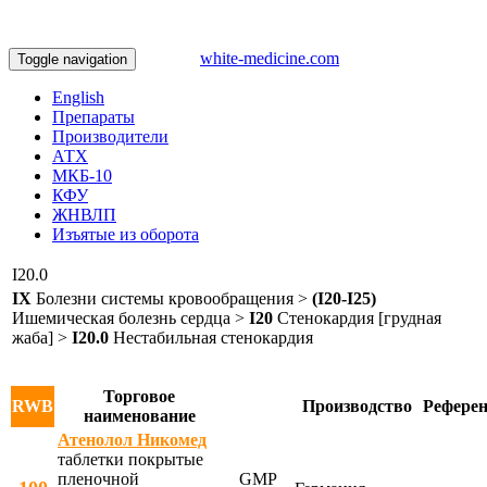
white-medicine.com
Toggle navigation
English
Препараты
Производители
АТХ
МКБ-10
КФУ
ЖНВЛП
Изъятые из оборота
I20.0
IX
Болезни системы кровообращения >
(I20-I25)
Ишемическая болезнь сердца >
I20
Стенокардия [грудная
жаба] >
I20.0
Нестабильная стенокардия
Торговое
RWB
Производство
Референ
наименование
Атенолол Никомед
таблетки покрытые
пленочной
GMP