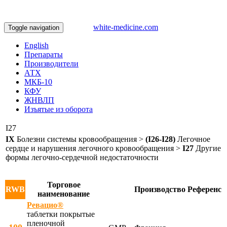
white-medicine.com
Toggle navigation
English
Препараты
Производители
АТХ
МКБ-10
КФУ
ЖНВЛП
Изъятые из оборота
I27
IX
Болезни системы кровообращения >
(I26-I28)
Легочное
сердце и нарушения легочного кровообращения >
I27
Другие
формы легочно-сердечной недостаточности
Торговое
RWB
Производство
Референс
наименование
Ревацио®
таблетки покрытые
пленочной