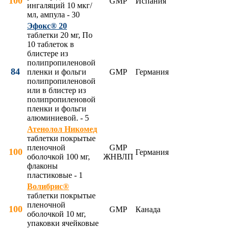
100
GMP
Испания
ингаляций 10 мкг/
мл, ампула - 30
Эфокс® 20
таблетки 20 мг, По
10 таблеток в
блистере из
полипропиленовой
84
пленки и фольги
GMP
Германия
полипропиленовой
или в блистер из
полипропиленовой
пленки и фольги
алюминиевой. - 5
Атенолол Никомед
таблетки покрытые
пленочной
GMP
100
Германия
оболочкой 100 мг,
ЖНВЛП
флаконы
пластиковые - 1
Волибрис®
таблетки покрытые
пленочной
100
GMP
Канада
оболочкой 10 мг,
упаковки ячейковые