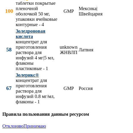
таблетки покрытые
пленочной
Мексика|
100
GMP
оболочкой 50 мг,
Швейцария
упаковки ячейковые
контурные - 4
Золедроновая
кислота
концентрат для
приготовления
unknown
58
Латвия
раствора для
ЖНВЛП
инфузий 4 мг|5 мл,
флаконы
пластиковые - 1
Золерикс®
концентрат для
приготовления
67
GMP
Россия
раствора для
инфузий 0.8 мг/мл,
флаконы - 1
Правила пользования данным ресурсом
Отклоняю
Принимаю