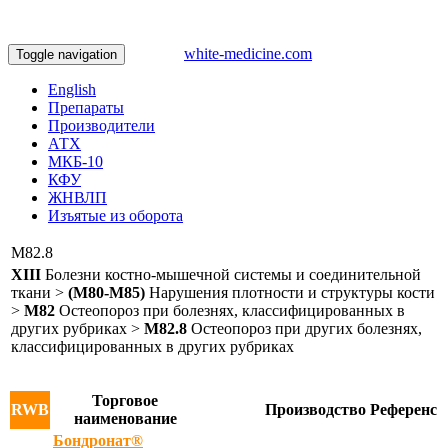
white-medicine.com
Toggle navigation
English
Препараты
Производители
АТХ
МКБ-10
КФУ
ЖНВЛП
Изъятые из оборота
M82.8
XIII
Болезни костно-мышечной системы и соединительной
ткани >
(M80-M85)
Нарушения плотности и структуры кости
>
M82
Остеопороз при болезнях, классифицированных в
других рубриках >
M82.8
Остеопороз при других болезнях,
классифицированных в других рубриках
Торговое
RWB
Производство
Референс
наименование
Бондронат®