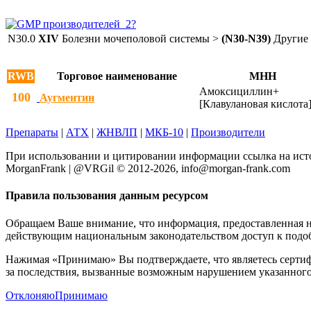
N30.0
XIV
Болезни мочеполовой системы >
(N30-N39)
Другие 
RWB
Торговое наименование
МНН
Амоксициллин+
100
Аугментин
[Клавулановая кислота
Препараты
|
АТХ
|
ЖНВЛП
|
МКБ-10
|
Производители
При использовании и цитировании информации ссылка на исто
MorganFrank | @VRGil © 2012-2026, info@morgan-frank.com
Правила пользования данным ресурсом
Обращаем Ваше внимание, что информация, предоставленная на 
действующим национальным законодательством доступ к подо
Нажимая «Принимаю» Вы подтверждаете, что являетесь сертиф
за последствия, вызванные возможным нарушением указанного
Отклоняю
Принимаю