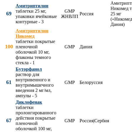
Амитрипт
Амитриптилин
Никомед т
таблетки 25 мг,
GMP
69
Россия
25 мг
упаковки ячейковые
ЖНВЛП
(«Никомед
контурные - 3
Дания)
Амитриптилин
Никомед
таблетки покрытые
100
пленочной
GMP
Дания
оболочкой 10 мг,
флаконы темного
стекла - 1
Буторфанол
раствор для
внутривенного и
61
GMP
Белоруссия
внутримышечного
введения 2 мг/мл,
ампулы - 5
Диклофенак
таблетки
пролонгированного
действия покрытые
67
GMP
Россия|Сербия
пленочной
оболочкой 100 мг,