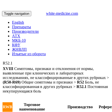
white-medicine.com
Toggle navigation
English
Препараты
Производители
АТХ
МКБ-10
КФУ
ЖНВЛП
Изъятые из оборота
R52.1
XVIII
Симптомы, признаки и отклонения от нормы,
выявленные при клинических и лабораторных
исследованиях, не классифицированные в других рубриках >
(R50-R69)
Общие симптомы и признаки >
R52
Боль, не
классифицированная в других рубриках >
R52.1
Постоянная
некупирующаяся боль
Торговое
RWB
Производство
Рефере
наименование