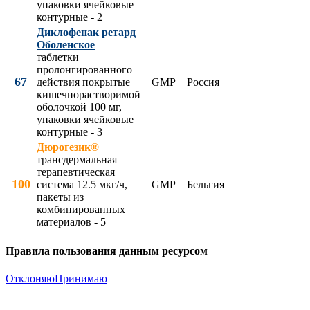
упаковки ячейковые
контурные - 2
Диклофенак ретард
Оболенское
таблетки
пролонгированного
67
действия покрытые
GMP
Россия
кишечнорастворимой
оболочкой 100 мг,
упаковки ячейковые
контурные - 3
Дюрогезик®
трансдермальная
терапевтическая
100
система 12.5 мкг/ч,
GMP
Бельгия
пакеты из
комбинированных
материалов - 5
Правила пользования данным ресурсом
Отклоняю
Принимаю