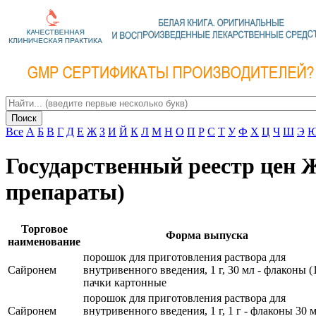
Поиск
Все
А
Б
В
Г
Д
Е
Ж
З
И
Й
К
Л
М
Н
О
П
Р
С
Т
У
Ф
Х
Ц
Ч
Ш
Э
Государственный реестр цен
препараты)
Торговое
Форма выпуска
наименование
порошок для приготовления раствора для
Сайронем
внутривенного введения, 1 г, 30 мл - флаконы (1
пачки картонные
порошок для приготовления раствора для
Сайронем
внутривенного введения, 1 г, 1 г - флаконы 30 