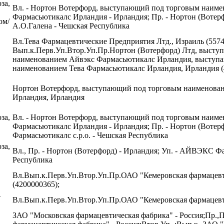
за,
Вл. - Нортон Вотерфорд, выступающий под торговым наим
Фармасьютикалс Ирландия - Ирландия; Пр. - Нортон (Вотерфо
ом/
А.О.Галена - Чешская Республика
Вл.Тева Фармацевтические Предприятия Лтд., Израиль (5574
Вып.к.Перв.Уп.Втор.Уп.Пр.Нортон (Вотерфорд) Лтд, выст
наименованием Айвэкс Фармасьютикалс Ирландия, выступ
наименованием Тева Фармасьютикалс Ирландия, Ирландия (
Нортон Вотерфорд, выступающий под торговым наименов
Ирландия, Ирландия
за,
Вл. - Нортон Вотерфорд, выступающий под торговым наим
Фармасьютикалс Ирландия - Ирландия; Пр. - Нортон (Вотер
Фармасьютикалс с.р.о. - Чешская Республика
за,
Вл., Пр. - Нортон (Вотерфорд) - Ирландия; Уп. - АЙВЭКС Фа
Республика
Вл.Вып.к.Перв.Уп.Втор.Уп.Пр.ОАО "Кемеровская фармацевт
(4200000365);
-
Вл.Вып.к.Перв.Уп.Втор.Уп.Пр.ОАО "Кемеровская фармацевти
ЗАО "Московская фармацевтическая фабрика" - Россия;Пр.,