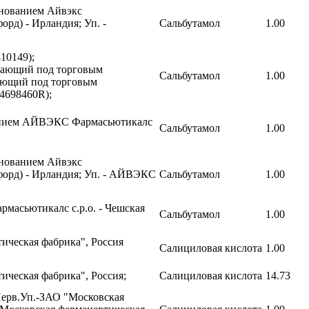
енованием Айвэкс
рд) - Ирландия; Уп. -
Сальбутамол
1.00
10149);
упающий под торговым
Сальбутамол
1.00
ающий под торговым
4698460R);
анием АЙВЭКС Фармасьютикалс
Сальбутамол
1.00
енованием Айвэкс
форд) - Ирландия; Уп. - АЙВЭКС
Сальбутамол
1.00
рмасьютикалс с.р.о. - Чешская
Сальбутамол
1.00
ическая фабрика", Россия
Салициловая кислота
1.00
ческая фабрика", Россия;
Салициловая кислота
14.73
Перв.Уп.-ЗАО "Московская