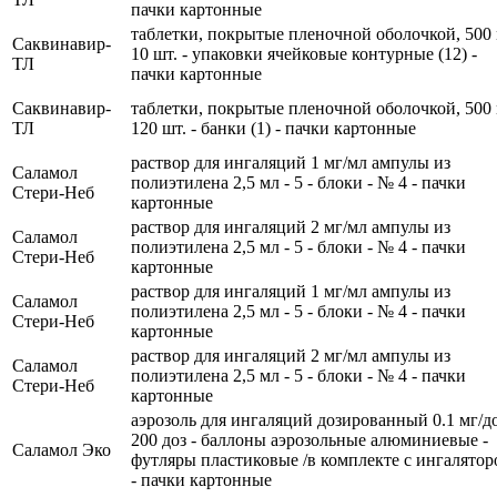
пачки картонные
таблетки, покрытые пленочной оболочкой, 500 
Саквинавир-
10 шт. - упаковки ячейковые контурные (12) -
ТЛ
пачки картонные
Саквинавир-
таблетки, покрытые пленочной оболочкой, 500 
ТЛ
120 шт. - банки (1) - пачки картонные
раствор для ингаляций 1 мг/мл ампулы из
Саламол
полиэтилена 2,5 мл - 5 - блоки - № 4 - пачки
Стери-Неб
картонные
раствор для ингаляций 2 мг/мл ампулы из
Саламол
полиэтилена 2,5 мл - 5 - блоки - № 4 - пачки
Стери-Неб
картонные
раствор для ингаляций 1 мг/мл ампулы из
Саламол
полиэтилена 2,5 мл - 5 - блоки - № 4 - пачки
Стери-Неб
картонные
раствор для ингаляций 2 мг/мл ампулы из
Саламол
полиэтилена 2,5 мл - 5 - блоки - № 4 - пачки
Стери-Неб
картонные
аэрозоль для ингаляций дозированный 0.1 мг/до
200 доз - баллоны аэрозольные алюминиевые -
Саламол Эко
футляры пластиковые /в комплекте с ингалятор
- пачки картонные