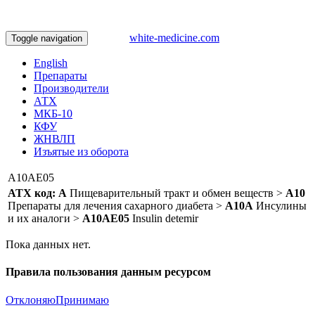
white-medicine.com
Toggle navigation
English
Препараты
Производители
АТХ
МКБ-10
КФУ
ЖНВЛП
Изъятые из оборота
A10AE05
АТХ код:
A
Пищеварительный тракт и обмен веществ >
A10
Препараты для лечения сахарного диабета >
A10A
Инсулины
и их аналоги >
A10AE05
Insulin detemir
Пока данных нет.
Правила пользования данным ресурсом
Отклоняю
Принимаю