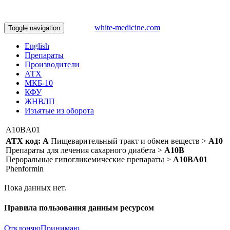
white-medicine.com
Toggle navigation
English
Препараты
Производители
АТХ
МКБ-10
КФУ
ЖНВЛП
Изъятые из оборота
A10BA01
АТХ код:
A
Пищеварительный тракт и обмен веществ >
A10
Препараты для лечения сахарного диабета >
A10B
Пероральные гипогликемические препараты >
A10BA01
Phenformin
Пока данных нет.
Правила пользования данным ресурсом
Отклоняю
Принимаю