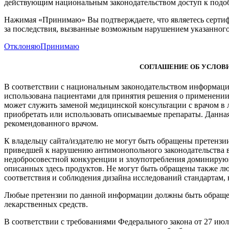
действующим национальным законодательством доступ к подо
Нажимая «Принимаю» Вы подтверждаете, что являетесь сертиф
за последствия, вызванные возможным нарушением указанного
Отклоняю
Принимаю
СОГЛАШЕНИЕ ОБ УСЛОВИ
В соответствии с национальным законодательством информация
использована пациентами для принятия решения о применении
может служить заменой медицинской консультации с врачом в
приобретать или использовать описываемые препараты. Данна
рекомендованного врачом.
К владельцу сайта/издателю не могут быть обращены претензи
приведшей к нарушению антимонопольного законодательства в
недобросовестной конкуренции и злоупотребления доминирую
описанных здесь продуктов. Не могут быть обращены также лю
соответствия и соблюдения дизайна исследований стандартам,
Любые претензии по данной информации должны быть обращен
лекарственных средств.
В соответствии с требованиями Федерального закона от 27 ию