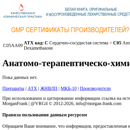
АТХ код:
C
Сердечно-сосудистая система >
C05
Анг
C05AA09
Dexamethasone
Анатомо-терапевтическо-хим
Пока данных нет.
Препараты
|
АТХ
|
ЖНВЛП
|
МКБ-10
|
Производители
При использовании и цитировании информации ссылка на исто
MorganFrank | @VRGil © 2012-2026, info@morgan-frank.com
Правила пользования данным ресурсом
Обращаем Ваше внимание, что информация, предоставленная на 