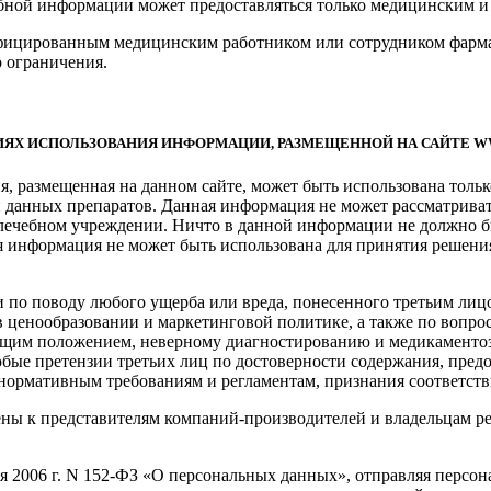
бной информации может предоставляться только медицинским и
ицированным медицинским работником или сотрудником фармаце
 ограничения.
ЯХ ИСПОЛЬЗОВАНИЯ ИНФОРМАЦИИ, РАЗМЕЩЕННОЙ НА САЙТЕ W
, размещенная на данном сайте, может быть использована толь
 данных препаратов. Данная информация не может рассматриват
 лечебном учреждении. Ничто в данной информации не должно б
я информация не может быть использована для принятия решени
и по поводу любого ущерба или вреда, понесенного третьим лиц
 ценообразовании и маркетинговой политике, а также по вопро
щим положением, неверному диагностированию и медикаментозн
бые претензии третьих лиц по достоверности содержания, пред
 нормативным требованиям и регламентам, признания соответств
ы к представителям компаний-производителей и владельцам ре
ля 2006 г. N 152-ФЗ «О персональных данных», отправляя персо