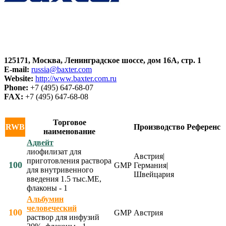
125171, Москва, Ленинградское шоссе, дом 16А, стр. 1
E-mail:
russia@baxter.com
Website:
http://www.baxter.com.ru
Phone:
+7 (495) 647-68-07
FAX:
+7 (495) 647-68-08
Торговое
RWB
Производство
Референс
наименование
Адвейт
лиофилизат для
Австрия|
приготовления раствора
100
GMP
Германия|
для внутривенного
Швейцария
введения 1.5 тыс.МЕ,
флаконы - 1
Альбумин
человеческий
100
GMP
Австрия
раствор для инфузий