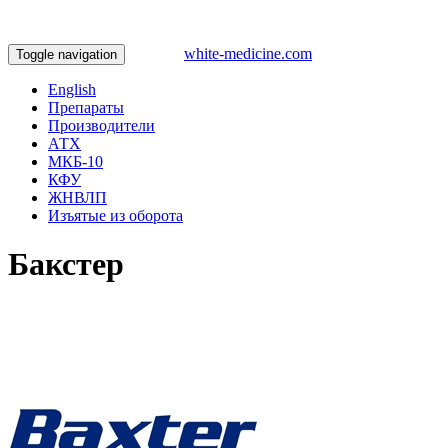
white-medicine.com
Toggle navigation
English
Препараты
Производители
АТХ
МКБ-10
КФУ
ЖНВЛП
Изъятые из оборота
Бакстер