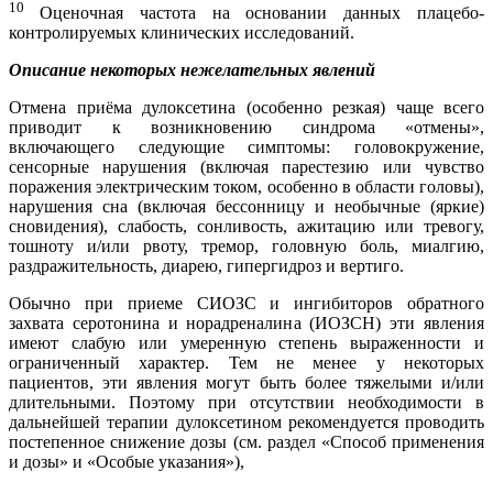
10
Оценочная частота на основании данных плацебо-
контролируемых клинических исследований.
Описание некоторых нежелательных явлений
Отмена приёма дулоксетина (особенно резкая) чаще всего
приводит к возникновению синдрома «отмены»,
включающего следующие симптомы: головокружение,
сенсорные нарушения (включая парестезию или чувство
поражения электрическим током, особенно в области головы),
нарушения сна (включая бессонницу и необычные (яркие)
сновидения), слабость, сонливость, ажитацию или тревогу,
тошноту и/или рвоту, тремор, головную боль, миалгию,
раздражительность, диарею, гипергидроз и вертиго.
Обычно при приеме СИОЗС и ингибиторов обратного
захвата серотонина и норадреналина (ИОЗСН) эти явления
имеют слабую или умеренную степень выраженности и
ограниченный характер. Тем не менее у некоторых
пациентов, эти явления могут быть более тяжелыми и/или
длительными. Поэтому при отсутствии необходимости в
дальнейшей терапии дулоксетином рекомендуется проводить
постепенное снижение дозы (см. раздел «Способ применения
и дозы» и «Особые указания»),