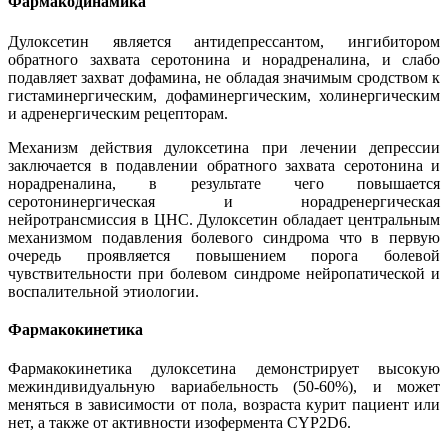
Фармакодинамика
Дулоксетин является антидепрессантом, ингибитором
обратного захвата серотонина и норадреналина, и слабо
подавляет захват дофамина, не обладая значимым сродством к
гистаминергическим, дофаминергическим, холинергическим
и адренергическим рецепторам.
Механизм действия дулоксетина при лечении депрессии
заключается в подавлении обратного захвата серотонина и
норадреналина, в результате чего повышается
серотонинергическая и норадренергическая
нейротрансмиссия в ЦНС. Дулоксетин обладает центральным
механизмом подавления болевого синдрома что в первую
очередь проявляется повышением порога болевой
чувствительности при болевом синдроме нейропатической и
воспалительной этиологии.
Фармакокинетика
Фармакокинетика дулоксетина демонстрирует высокую
межиндивидуальную вариабельность (50-60%), и может
меняться в зависимости от пола, возраста курит пациент или
нет, а также от активности изофермента CYP2D6.