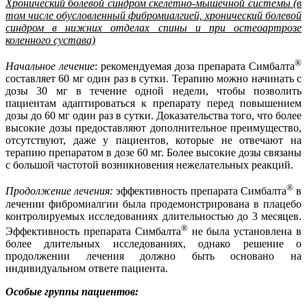
Хронический болевой синдром скелетно-мышечной системы (в
том числе обусловленный фибромиалгией, хронический болевой
синдром в нижних отделах спины и при остеоартрозе
коленного сустава)
®
Начальное лечение
: рекомендуемая доза препарата Симбалта
составляет 60 мг один раз в сутки. Терапию можно начинать с
дозы 30 мг в течение одной недели, чтобы позволить
пациентам адаптироваться к препарату перед повышением
дозы до 60 мг один раз в сутки. Доказательства того, что более
высокие дозы предоставляют дополнительное преимущество,
отсутствуют, даже у пациентов, которые не отвечают на
терапию препаратом в дозе 60 мг. Более высокие дозы связаны
с большой частотой возникновения нежелательных реакций.
®
Продолжение лечения:
эффективность препарата Симбалта
в
лечении фибромиалгии была продемонстрирована в плацебо
контролируемых исследованиях длительностью до 3 месяцев.
®
Эффективность препарата Симбалта
не была установлена в
более длительных исследованиях, однако решение о
продолжении лечения должно быть основано на
индивидуальном ответе пациента.
Особые группы пациентов: