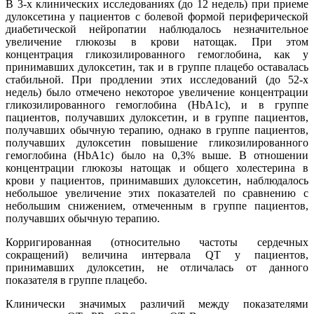
В 3-х клинических исследованиях (до 12 недель) при приеме
дулоксетина у пациентов с болевой формой периферической
диабетической нейропатии наблюдалось незначительное
увеличение глюкозы в крови натощак. При этом
концентрация гликозилированного гемоглобина, как у
принимавших дулоксетин, так и в группе плацебо оставалась
стабильной. При продлении этих исследований (до 52-х
недель) было отмечено некоторое увеличение концентрации
гликозилированного гемоглобина (HbA1c), и в группе
пациентов, получавших дулоксетин, и в группе пациентов,
получавших обычную терапию, однако в группе пациентов,
получавших дулоксетин повышение гликозилированного
гемоглобина (HbA1c) было на 0,3% выше. В отношении
концентрации глюкозы натощак и общего холестерина в
крови у пациентов, принимавших дулоксетин, наблюдалось
небольшое увеличение этих показателей по сравнению с
небольшим снижением, отмеченным в группе пациентов,
получавших обычную терапию.
Корригированная (относительно частоты сердечных
сокращений) величина интервала QT у пациентов,
принимавших дулоксетин, не отличалась от данного
показателя в группе плацебо.
Клинически значимых различий между показателями