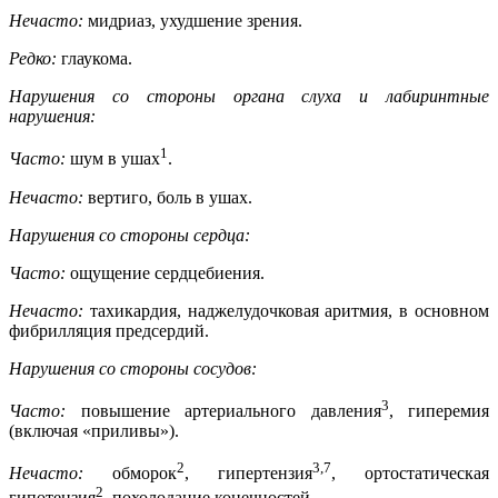
Нечасто:
мидриаз, ухудшение зрения.
Редко:
глаукома.
Нарушения со стороны органа слуха и лабиринтные
нарушения:
1
Часто:
шум в ушах
.
Нечасто:
вертиго, боль в ушах.
Нарушения со стороны сердца:
Часто:
ощущение сердцебиения.
Нечасто:
тахикардия, наджелудочковая аритмия, в основном
фибрилляция предсердий.
Нарушения со стороны сосудов:
3
Часто:
повышение артериального давления
, гиперемия
(включая «приливы»).
2
3,7
Нечасто:
обморок
, гипертензия
, ортостатическая
2