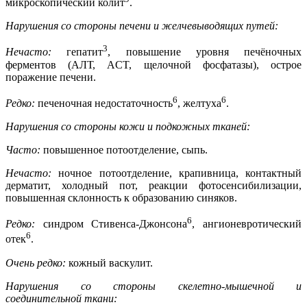
микроскопический колит
.
Нарушения со стороны печени и желчевыводящих путей:
3
Нечасто:
гепатит
, повышение уровня печёночных
ферментов (АЛТ, ACT, щелочной фосфатазы), острое
поражение печени.
6
6
Редко:
печеночная недостаточность
, желтуха
.
Нарушения со стороны кожи и подкожных тканей:
Часто:
повышенное потоотделение, сыпь.
Нечасто:
ночное потоотделение, крапивница, контактный
дерматит, холодный пот, реакции фотосенсибилизации,
повышенная склонность к образованию синяков.
6
Редко:
синдром Стивенса-Джонсона
, ангионевротический
6
отек
.
Очень редко:
кожный васкулит.
Нарушения со стороны скелетно-мышечной и
соединительной ткани: