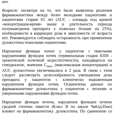
нет.
Возраст:
несмотря на то, что были выявлены различия
фармакокинетики между более молодыми пациентами и
пациентами старше 65 лет (AUC - площадь под кривой
«концентрация-время» выше и длительность периода
полувыведения препарата у пожилых больше на 25%),
необходимости в коррекции дозы в зависимости от возраста
нет. Рекомендуется соблюдать осторожность при применении
дулоксетина пожилыми пациентами.
Нарушение функции почек:
у пациентов с тяжелыми
нарушениями функции почек (терминальная стадия ХПН -
хронической почечной недостаточности), находящихся на
гемодиализе, значения С
(максимальная концентрация) и
mах
AUC дулоксетина увеличивались в 2 раза. В связи с этим
следует рассмотреть целесообразность уменьшения дозы
препарата у пациентов с клинически выраженным
нарушением функции почек. Ограничены данные по
фармакокинетике дулоксетина у пациентов с легкими и
умеренными нарушениями функции почек.
Нарушение функции печени,
нарушения функции печени
средней степени тяжести (Класс В по шкале Чайлд-Пью)
влияют на фармакокинетику дулоксетина. По сравнению со