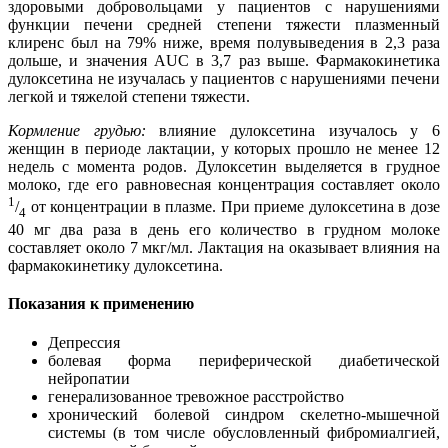
здоровыми добровольцами у пациентов с нарушениями
функции печени средней степени тяжести плазменный
клиренс был на 79% ниже, время полувыведения в 2,3 раза
дольше, и значения AUC в 3,7 раз выше. Фармакокинетика
дулоксетина не изучалась у пациентов с нарушениями печени
легкой и тяжелой степени тяжести.
Кормление грудью:
влияние дулоксетина изучалось у 6
женщин в периоде лактации, у которых прошло не менее 12
недель с момента родов. Дулоксетин выделяется в грудное
молоко, где его равновесная концентрация составляет около
1
/
от концентрации в плазме. При приеме дулоксетина в дозе
4
40 мг два раза в день его количество в грудном молоке
составляет около 7 мкг/мл. Лактация на оказывает влияния на
фармакокинетику дулоксетина.
Показания к применению
Депрессия
болевая форма периферической диабетической
нейропатии
генерализованное тревожное расстройство
хронический болевой синдром скелетно-мышечной
системы (в том числе обусловленный фибромиалгией,