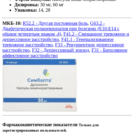
Дозировка:
30 мг, 60 мг
Упаковка:
14, 28
МКБ-10:
R52.2 - Другая постоянная боль
,
G63.2 -
Диабетическая полиневропатия при болезнях (Е10-Е14 с
общим четвертым знаком .4)
,
F41.2 - Смешанное тревожное и
депрессивное расстройство
,
F41.1 - Генерализованное
тревожное расстройство
,
F33 - Рекуррентное депрессивное
расстройство
,
F32 - Депрессивный эпизод
,
F31 - Биполярное
аффективное расстройство
Фармакокинетические показатели
Только для
зарегистрированных пользователей.