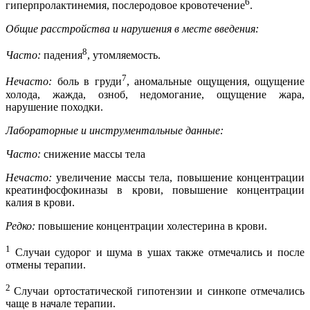
6
гиперпролактинемия, послеродовое кровотечение
.
Общие расстройства и нарушения в месте введения:
8
Часто:
падения
, утомляемость.
7
Нечасто:
боль в груди
, аномальные ощущения, ощущение
холода, жажда, озноб, недомогание, ощущение жара,
нарушение походки.
Лабораторные и инструментальные данные:
Часто:
снижение массы тела
Нечасто:
увеличение массы тела, повышение концентрации
креатинфосфокиназы в крови, повышение концентрации
калия в крови.
Редко:
повышение концентрации холестерина в крови.
1
Случаи судорог и шума в ушах также отмечались и после
отмены терапии.
2
Случаи ортостатической гипотензии и синкопе отмечались
чаще в начале терапии.