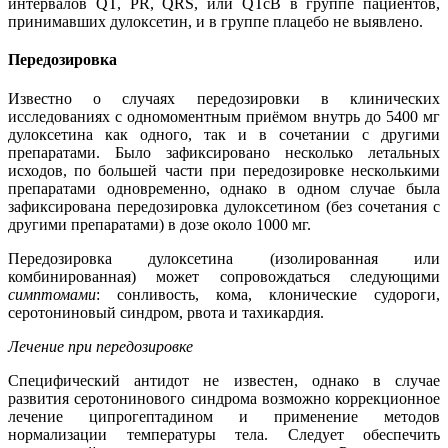
интервалов QT, PR, QRS, или QTcB в группе пациентов,
принимавших дулоксетин, и в группе плацебо не выявлено.
Передозировка
Известно о случаях передозировки в клинических
исследованиях с одномоментным приёмом внутрь до 5400 мг
дулоксетина как одного, так и в сочетании с другими
препаратами. Было зафиксировано несколько летальных
исходов, по большей части при передозировке несколькими
препаратами одновременно, однако в одном случае была
зафиксирована передозировка дулоксетином (без сочетания с
другими препаратами) в дозе около 1000 мг.
Передозировка дулоксетина (изолированная или
комбинированная) может сопровождаться следующими
симптомами
: сонливость, кома, клонические судороги,
серотониновый синдром, рвота и тахикардия.
Лечение при передозировке
Специфический антидот не известен, однако в случае
развития серотонинового синдрома возможно коррекционное
лечение ципрогептадином и применение методов
нормализации температуры тела. Следует обеспечить