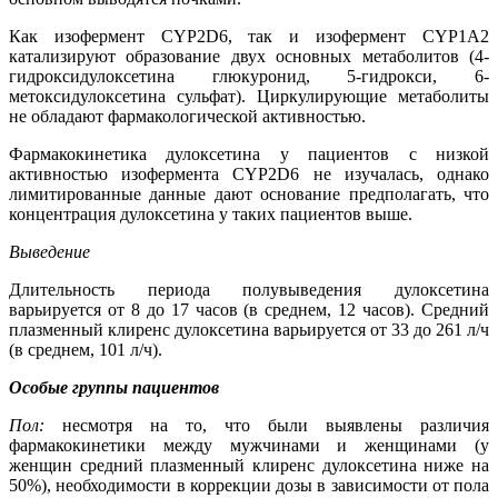
Как изофермент CYP2D6, так и изофермент CYP1A2
катализируют образование двух основных метаболитов (4-
гидроксидулоксетина глюкуронид, 5-гидрокси, 6-
метоксидулоксетина сульфат). Циркулирующие метаболиты
не обладают фармакологической активностью.
Фармакокинетика дулоксетина у пациентов с низкой
активностью изофермента CYP2D6 не изучалась, однако
лимитированные данные дают основание предполагать, что
концентрация дулоксетина у таких пациентов выше.
Выведение
Длительность периода полувыведения дулоксетина
варьируется от 8 до 17 часов (в среднем, 12 часов). Средний
плазменный клиренс дулоксетина варьируется от 33 до 261 л/ч
(в среднем, 101 л/ч).
Особые группы пациентов
Пол:
несмотря на то, что были выявлены различия
фармакокинетики между мужчинами и женщинами (у
женщин средний плазменный клиренс дулоксетина ниже на
50%), необходимости в коррекции дозы в зависимости от пола