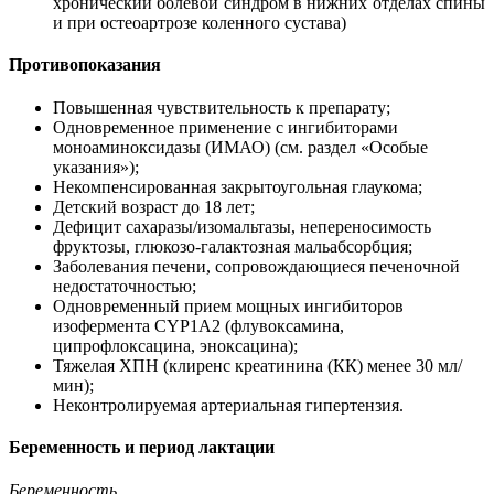
хронический болевой синдром в нижних отделах спины
и при остеоартрозе коленного сустава)
Противопоказания
Повышенная чувствительность к препарату;
Одновременное применение с ингибиторами
моноаминоксидазы (ИМАО) (см. раздел «Особые
указания»);
Некомпенсированная закрытоугольная глаукома;
Детский возраст до 18 лет;
Дефицит сахаразы/изомальтазы, непереносимость
фруктозы, глюкозо-галактозная мальабсорбция;
Заболевания печени, сопровождающиеся печеночной
недостаточностью;
Одновременный прием мощных ингибиторов
изофермента CYP1A2 (флувоксамина,
ципрофлоксацина, эноксацина);
Тяжелая ХПН (клиренс креатинина (КК) менее 30 мл/
мин);
Неконтролируемая артериальная гипертензия.
Беременность и период лактации
Беременность