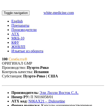
white-medicine.com
Toggle navigation
English
Препараты
Производители
АТХ
МКБ-10
КФУ
ЖНВЛП
Изъятые из оборота
100
Симбалта®
ОРИГИНАЛ
GMP
Производство:
Пуэрто-Рико
Контроль качества:
Испания
Субстанция:
Пуэрто-Рико | США
Производитель:
Эли Лилли Восток С.А.
Номер РУ:
П N016058/01
АТХ код:
N06AX21 - Duloxetine
Форма выпуска:
Капсулы кишечнорастворимые