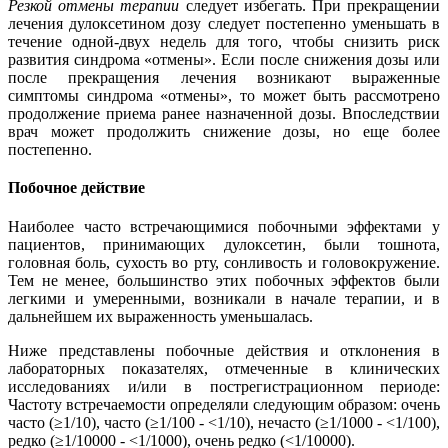
Резкой отмены терапии
следует избегать. При прекращении
лечения дулоксетином дозу следует постепенно уменьшать в
течение одной-двух недель для того, чтобы снизить риск
развития синдрома «отмены». Если после снижения дозы или
после прекращения лечения возникают выраженные
симптомы синдрома «отмены», то может быть рассмотрено
продолжение приема ранее назначенной дозы. Впоследствии
врач может продолжить снижение дозы, но еще более
постепенно.
Побочное действие
Наиболее часто встречающимися побочными эффектами у
пациентов, принимающих дулоксетин, были тошнота,
головная боль, сухость во рту, сонливость и головокружение.
Тем не менее, большинство этих побочных эффектов были
легкими и умеренными, возникали в начале терапии, и в
дальнейшем их выраженность уменьшалась.
Ниже представлены побочные действия и отклонения в
лабораторных показателях, отмеченные в клинических
исследованиях и/или в пострегистрационном периоде:
Частоту встречаемости определяли следующим образом: очень
часто (≥1/10), часто (≥1/100 - <1/10), нечасто (≥1/1000 - <1/100),
редко (≥1/10000 - <1/1000), очень редко (<1/10000).