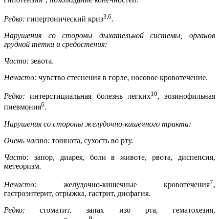
гипотензия
, похолодание конечностей.
3,6
Редко:
гипертонический криз
.
Нарушения со стороны дыхательной системы, органов
грудной тетки и средостения:
Часто:
зевота.
Нечасто:
чувство стеснения в горле, носовое кровотечение.
10
Редко:
интерстициальная болезнь легких
, эозинофильная
6
пневмония
.
Нарушения со стороны желудочно-кишечного тракта:
Очень часто:
тошнота, сухость во рту.
Часто:
запор, диарея, боли в животе, рвота, диспепсия,
метеоризм.
7
Нечасто:
желудочно-кишечные кровотечения
,
гастроэнтерит, отрыжка, гастрит, дисфагия.
Редко:
стоматит, запах изо рта, гематохезия,
9