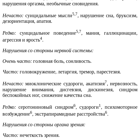
нарушения оргазма, необычные сновидения.
5,7
Нечасто:
суицидальные мысли
, нарушение сна, бруксизм,
дезориентация, апатия.
5,7
Редко:
суицидальное поведение
, мания, галлюцинации,
4
агрессия и ярость
.
Нарушения со стороны нервной системы:
Очень часто:
головная боль, сонливость.
Часто:
головокружение, летаргия, тремор, парестезия.
7
Нечасто:
миоклонические судороги, акатизия
, нервозность,
нарушение внимания, дисгевзия, дискинезия, синдром
беспокойных ног, снижение качества сна.
6
1
Редко:
серотониновый синдром
, судороги
, психомоторное
6
6
возбуждение
, экстрапирамидные расстройства
.
Нарушения со стороны органа зрения:
Часто:
нечеткость зрения.