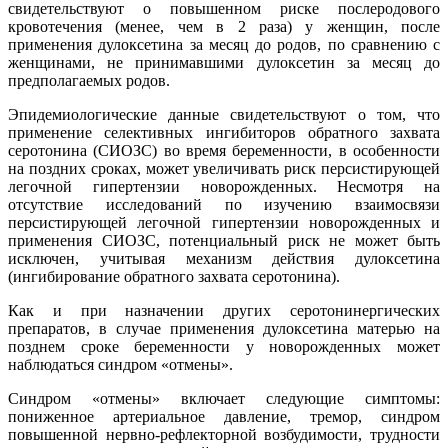
свидетельствуют о повышенном риске послеродового
кровотечения (менее, чем в 2 раза) у женщин, после
применения дулоксетина за месяц до родов, по сравнению с
женщинами, не принимавшими дулоксетин за месяц до
предполагаемых родов.
Эпидемиологические данные свидетельствуют о том, что
применение селективных ингибиторов обратного захвата
серотонина (СИОЗС) во время беременности, в особенности
на поздних сроках, может увеличивать риск персистирующей
легочной гипертензии новорожденных. Несмотря на
отсутствие исследований по изучению взаимосвязи
персистирующей легочной гипертензии новорожденных и
применения СИОЗС, потенциальный риск не может быть
исключен, учитывая механизм действия дулоксетина
(ингибирование обратного захвата серотонина).
Как и при назначении других серотонинергических
препаратов, в случае применения дулоксетина матерью на
позднем сроке беременности у новорожденных может
наблюдаться синдром «отмены».
Синдром «отмены» включает следующие симптомы:
пониженное артериальное давление, тремор, синдром
повышенной нервно-рефлекторной возбудимости, трудности