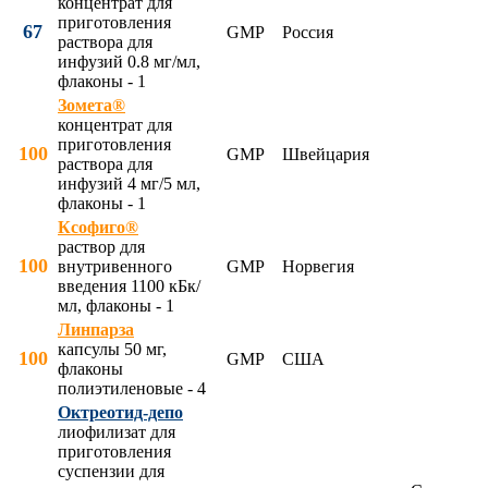
концентрат для
приготовления
67
GMP
Россия
раствора для
инфузий 0.8 мг/мл,
флаконы - 1
Зомета®
концентрат для
приготовления
100
GMP
Швейцария
раствора для
инфузий 4 мг/5 мл,
флаконы - 1
Ксофиго®
раствор для
100
внутривенного
GMP
Норвегия
введения 1100 кБк/
мл, флаконы - 1
Линпарза
капсулы 50 мг,
100
GMP
США
флаконы
полиэтиленовые - 4
Октреотид-депо
лиофилизат для
приготовления
суспензии для