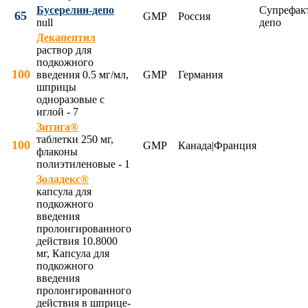
Бусерелин-депо
Супрефак
65
GMP
Россия
null
депо
Декапептил
раствор для
подкожного
100
введения 0.5 мг/мл,
GMP
Германия
шприцы
одноразовые с
иглой - 7
Зитига®
таблетки 250 мг,
100
GMP
Канада|Франция
флаконы
полиэтиленовые - 1
Золадекс®
капсула для
подкожного
введения
пролонгированного
действия 10.8000
мг, Капсула для
подкожного
введения
пролонгированного
действия в шприце-