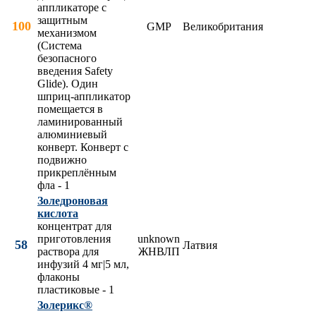
аппликаторе с
защитным
100
GMP
Великобритания
механизмом
(Система
безопасного
введения Safety
Glide). Один
шприц-аппликатор
помещается в
ламинированный
алюминиевый
конверт. Конверт с
подвижно
прикреплённым
фла - 1
Золедроновая
кислота
концентрат для
приготовления
unknown
58
Латвия
раствора для
ЖНВЛП
инфузий 4 мг|5 мл,
флаконы
пластиковые - 1
Золерикс®