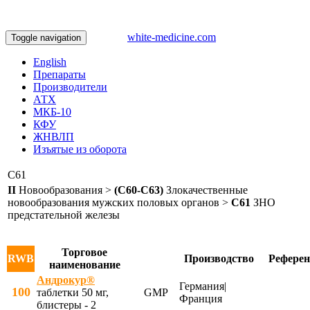
white-medicine.com
Toggle navigation
English
Препараты
Производители
АТХ
МКБ-10
КФУ
ЖНВЛП
Изъятые из оборота
C61
II
Новообразования >
(C60-C63)
Злокачественные
новообразования мужских половых органов >
C61
ЗНО
предстательной железы
Торговое
RWB
Производство
Референ
наименование
Андрокур®
Германия|
100
таблетки 50 мг,
GMP
Франция
блистеры - 2