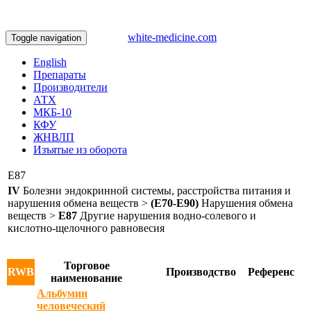
white-medicine.com
Toggle navigation
English
Препараты
Производители
АТХ
МКБ-10
КФУ
ЖНВЛП
Изъятые из оборота
E87
IV
Болезни эндокринной системы, расстройства питания и
нарушения обмена веществ >
(E70-E90)
Нарушения обмена
веществ >
E87
Другие нарушения водно-солевого и
кислотно-щелочного равновесия
Торговое
RWB
Производство
Референс
наименование
Альбумин
человеческий