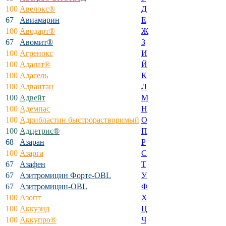
100
Авелокс®
Д
67
Авиамарин
Е
100
Аводарт®
Ж
67
Авомит®
З
100
Агренокс
И
100
Адалат®
Й
100
Адасель
К
100
Адвантан
Л
100
Адвейт
М
100
Адемпас
Н
100
Адрибластин быстрорастворимый
О
100
Адцетрис®
П
68
Азаран
Р
100
Азарга
С
67
Азафен
Т
67
Азитромицин Форте-OBL
У
67
Азитромицин-OBL
Ф
100
Азопт
Х
100
Аккузид
Ц
100
Аккупро®
Ч